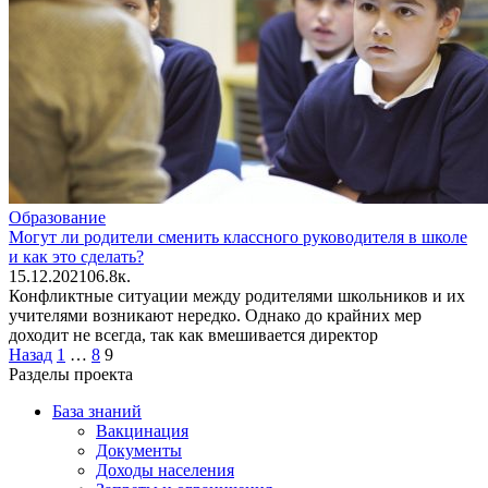
Образование
Могут ли родители сменить классного руководителя в школе
и как это сделать?
15.12.2021
0
6.8к.
Конфликтные ситуации между родителями школьников и их
учителями возникают нередко. Однако до крайних мер
доходит не всегда, так как вмешивается директор
Пагинация
Назад
1
…
8
9
записей
Разделы проекта
База знаний
Вакцинация
Документы
Доходы населения