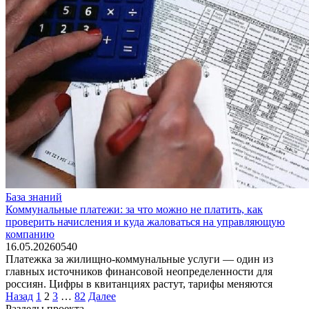
База знаний
Коммунальные платежи: за что можно не платить, как
проверить начисления и куда жаловаться на управляющую
компанию
16.05.2026
0
540
Платежка за жилищно-коммунальные услуги — один из
главных источников финансовой неопределенности для
россиян. Цифры в квитанциях растут, тарифы меняются
Пагинация
Назад
1
2
3
…
82
Далее
записей
Разделы проекта