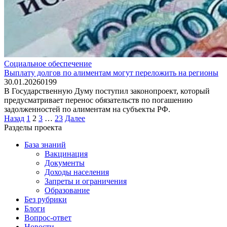
Социальное обеспечение
Выплату долгов по алиментам могут переложить на регионы
30.01.2026
0
199
В Государственную Думу поступил законопроект, который
предусматривает перенос обязательств по погашению
задолженностей по алиментам на субъекты РФ.
Пагинация
Назад
1
2
3
…
23
Далее
записей
Разделы проекта
База знаний
Вакцинация
Документы
Доходы населения
Запреты и ограничения
Образование
Без рубрики
Блоги
Вопрос-ответ
Новости