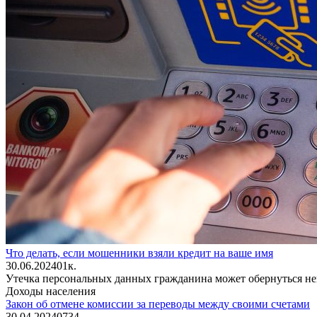
Что делать, если мошенники взяли кредит на ваше имя
30.06.2024
0
1к.
Утечка персональных данных гражданина может обернуться неп
Доходы населения
Закон об отмене комиссии за переводы между своими счетами
30.04.2024
0
734