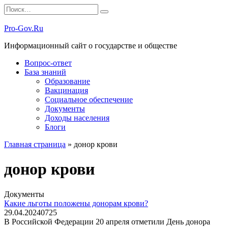
Перейти
Search
к
for:
содержанию
Pro-Gov.Ru
Информационный сайт о государстве и обществе
Вопрос-ответ
База знаний
Образование
Вакцинация
Социальное обеспечение
Документы
Доходы населения
Блоги
Главная страница
»
донор крови
донор крови
Документы
Какие льготы положены донорам крови?
29.04.2024
0
725
В Российской Федерации 20 апреля отметили День донора