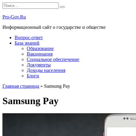
Перейти
Search
к
for:
содержанию
Pro-Gov.Ru
Информационный сайт о государстве и обществе
Вопрос-ответ
База знаний
Образование
Вакцинация
Социальное обеспечение
Документы
Доходы населения
Блоги
Главная страница
»
Samsung Pay
Samsung Pay