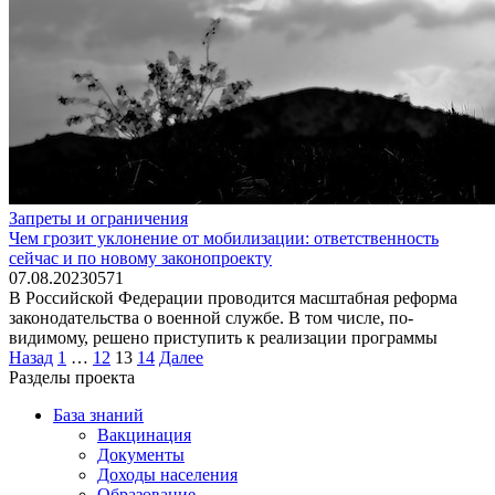
Запреты и ограничения
Чем грозит уклонение от мобилизации: ответственность
сейчас и по новому законопроекту
07.08.2023
0
571
В Российской Федерации проводится масштабная реформа
законодательства о военной службе. В том числе, по-
видимому, решено приступить к реализации программы
Пагинация
Назад
1
…
12
13
14
Далее
записей
Разделы проекта
База знаний
Вакцинация
Документы
Доходы населения
Образование