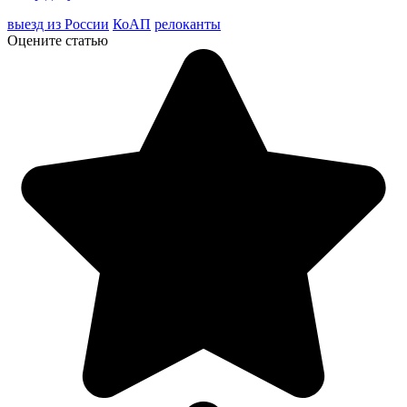
выезд из России
КоАП
релоканты
Оцените статью