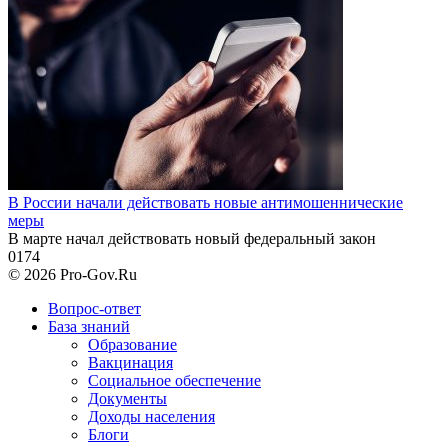
В России начали действовать новые антимошеннические
меры
В марте начал действовать новый федеральный закон
0
174
© 2026 Pro-Gov.Ru
Вопрос-ответ
База знаний
Образование
Вакцинация
Социальное обеспечение
Документы
Доходы населения
Блоги