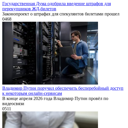
Государственная Дума одобрила введение штрафов для
перекупщиков ЖД-билетов
Законопроект о штрафах для спекулянтов билетами прошел
0
468
Владимир Путин поручил обеспечить бесперебойный доступ
к некоторым онлайн-сервисам
В конце апреля 2026 года Владимир Путин провёл по
видеосвязи
0
511