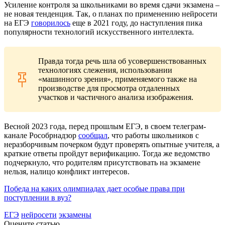
Усиление контроля за школьниками во время сдачи экзамена –
не новая тенденция. Так, о планах по применению нейросети
на ЕГЭ
говорилось
еще в 2021 году, до наступления пика
популярности технологий искусственного интеллекта.
Правда тогда речь шла об усовершенствованных
технологиях слежения, использовании
«машинного зрения», применяемого также на
производстве для просмотра отдаленных
участков и частичного анализа изображения.
Весной 2023 года, перед прошлым ЕГЭ, в своем телеграм-
канале Рособрнадзор
сообщал
, что работы школьников с
неразборчивым почерком будут проверять опытные учителя, а
краткие ответы пройдут верификацию. Тогда же ведомство
подчеркнуло, что родителям присутствовать на экзамене
нельзя, налицо конфликт интересов.
Победа на каких олимпиадах дает особые права при
поступлении в вуз?
ЕГЭ
нейросети
экзамены
Оцените статью