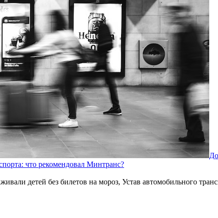
До
нспорта: что рекомендовал Минтранс?
живали детей без билетов на мороз, Устав автомобильного тран