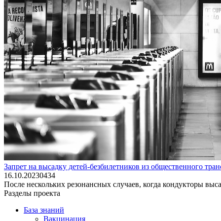
Запрет на высадку детей-безбилетников из общественного тра
16.10.2023
0
434
После нескольких резонансных случаев, когда кондукторы выса
Разделы проекта
База знаний
Вакцинация