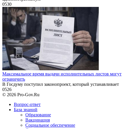
0
530
Максимальное время выдачи исполнительных листов могут
ограничить
В Госдуму поступил законопроект, который устанавливает
0
526
© 2026 Pro-Gov.Ru
Вопрос-ответ
База знаний
Образование
Вакцинация
Социальное обеспечение