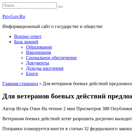
Перейти
Search
к
for:
содержанию
Pro-Gov.Ru
Информационный сайт о государстве и обществе
Вопрос-ответ
База знаний
Образование
Вакцинация
Социальное обеспечение
Документы
Доходы населения
Блоги
Главная страница
»
Для ветеранов боевых действий предложил
Для ветеранов боевых действий предло
Автор
Игорь Озин
На чтение
2 мин
Просмотров
388
Опублико
Ветеранам боевых действий хотят разрешить досрочно выходи
Поправки планируется внести в статью 32 федерального закона