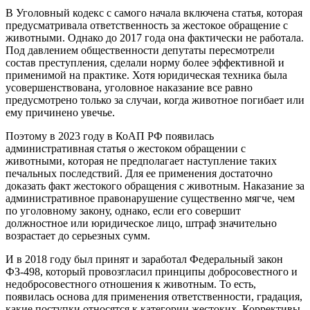
В Уголовный кодекс с самого начала включена статья, которая
предусматривала ответственность за жестокое обращение с
животными. Однако до 2017 года она фактически не работала.
Под давлением общественности депутаты пересмотрели
состав преступления, сделали норму более эффективной и
применимой на практике. Хотя юридическая техника была
усовершенствована, уголовное наказание все равно
предусмотрено только за случаи, когда животное погибает или
ему причинено увечье.
Поэтому в 2023 году в КоАП РФ появилась
административная статья о жестоком обращении с
животными, которая не предполагает наступление таких
печальных последствий. Для ее применения достаточно
доказать факт жестокого обращения с животным. Наказание за
административное правонарушение существенно мягче, чем
по уголовному закону, однако, если его совершит
должностное или юридическое лицо, штраф значительно
возрастает до серьезных сумм.
И в 2018 году был принят и заработал Федеральный закон
ФЗ-498, который провозгласил принципы добросовестного и
недобросовестного отношения к животным. То есть,
появилась основа для применения ответственности, градация,
какие поступки относятся к категории жестоких. Коррективы