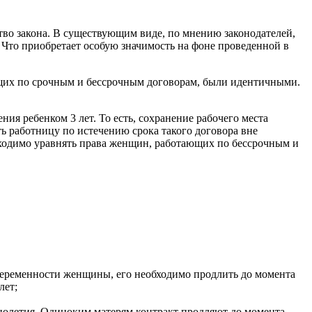
тво закона. В существующим виде, по мнению законодателей,
 Что приобретает особую значимость на фоне проведенной в
ющих по срочным и бессрочным договорам, были идентичными.
ия ребенком 3 лет. То есть, сохранение рабочего места
ь работницу по истечению срока такого договора вне
обходимо уравнять права женщин, работающих по бессрочным и
д беременности женщины, его необходимо продлить до момента
лет;
ннолетия. Одиноким матерям контракт продляют до момента