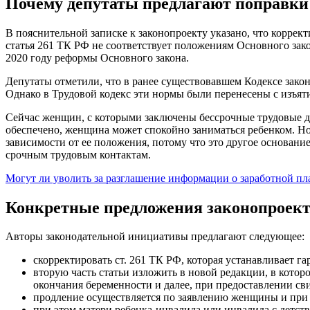
Почему депутаты предлагают поправки 
В пояснительной записке к законопроекту указано, что коррек
статья 261 ТК РФ не соответствует положениям Основного зак
2020 году реформы Основного закона.
Депутаты отметили, что в ранее существовавшем Кодексе зак
Однако в Трудовой кодекс эти нормы были перенесены с изъят
Сейчас женщин, с которыми заключены бессрочные трудовые дог
обеспечено, женщина может спокойно заниматься ребенком. Но 
зависимости от ее положения, потому что это другое основан
срочным трудовым контактам.
Могут ли уволить за разглашение информации о заработной пл
Конкретные предложения законопроек
Авторы законодательной инициативы предлагают следующее:
скорректировать ст. 261 ТК РФ, которая устанавливает 
вторую часть статьи изложить в новой редакции, в котор
окончания беременности и далее, при предоставлении сви
продление осуществляется по заявлению женщины и при 
при этом матери ребенка-инвалида или инвалида с детс