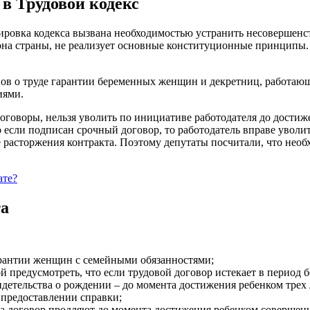
в Трудовой кодекс
тировка кодекса вызвана необходимостью устранить несовершенс
она страны, не реализует основные конституционные принципы.
онов о труде гарантии беременных женщин и декретниц, работа
иями.
оворы, нельзя уволить по инициативе работодателя до достижен
если подписан срочный договор, то работодатель вправе уволит
ие расторжения контракта. Поэтому депутаты посчитали, что не
ате?
та
гарантии женщин с семейными обязанностями;
ой предусмотреть, что если трудовой договор истекает в перио
детельства о рождении – до момента достижения ребенком трех 
предоставлении справки;
тва договор продляют до момента достижения ребенком соверше