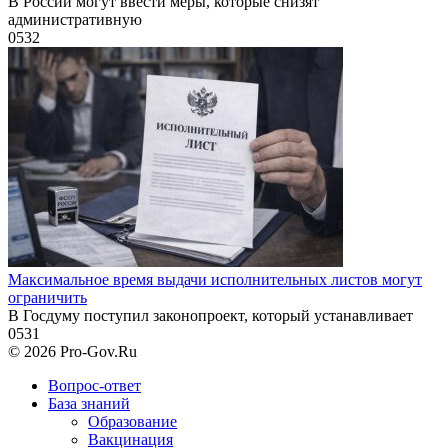
В России могут ввести меры, которые снизят
административную
0
532
Максимальное время выдачи исполнительных листов могут
ограничить
В Госдуму поступил законопроект, который устанавливает
0
531
© 2026 Pro-Gov.Ru
Вопрос-ответ
База знаний
Образование
Вакцинация