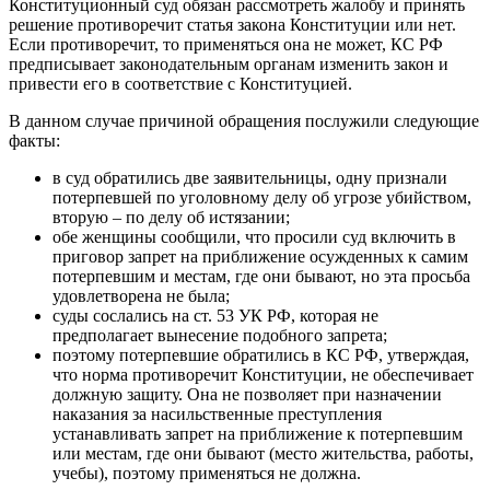
Конституционный суд обязан рассмотреть жалобу и принять
решение противоречит статья закона Конституции или нет.
Если противоречит, то применяться она не может, КС РФ
предписывает законодательным органам изменить закон и
привести его в соответствие с Конституцией.
В данном случае причиной обращения послужили следующие
факты:
в суд обратились две заявительницы, одну признали
потерпевшей по уголовному делу об угрозе убийством,
вторую – по делу об истязании;
обе женщины сообщили, что просили суд включить в
приговор запрет на приближение осужденных к самим
потерпевшим и местам, где они бывают, но эта просьба
удовлетворена не была;
суды сослались на ст. 53 УК РФ, которая не
предполагает вынесение подобного запрета;
поэтому потерпевшие обратились в КС РФ, утверждая,
что норма противоречит Конституции, не обеспечивает
должную защиту. Она не позволяет при назначении
наказания за насильственные преступления
устанавливать запрет на приближение к потерпевшим
или местам, где они бывают (место жительства, работы,
учебы), поэтому применяться не должна.