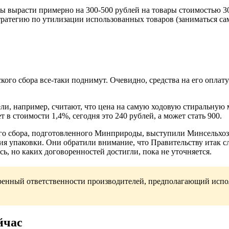
 вырасти примерно на 300-500 рублей на товары стоимостью 30 
 стратегию по утилизации использованных товаров (заниматься са
го сбора все-таки поднимут. Очевидно, средства на его оплату 
ели, например, считают, что цена на самую ходовую стиральную
т в стоимости 1,4%, сегодня это 240 рублей, а может стать 900.
го сбора, подготовленного Минприроды, выступили Минсельхоз 
ия упаковки. Они обратили внимание, что Правительству итак 
ь, но каких договоренностей достигли, пока не уточняется.
иренный ответственности производителей, предполагающий испо
йчас