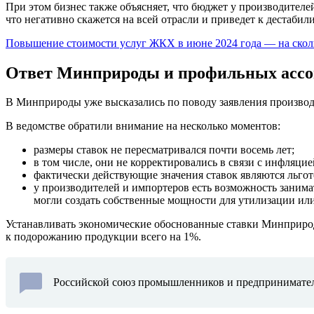
При этом бизнес также объясняет, что бюджет у производител
что негативно скажется на всей отрасли и приведет к дестабил
Повышение стоимости услуг ЖКХ в июне 2024 года — на сколь
Ответ Минприроды и профильных асс
В Минприроды уже высказались по поводу заявления производ
В ведомстве обратили внимание на несколько моментов:
размеры ставок не пересматривался почти восемь лет;
в том числе, они не корректировались в связи с инфляцие
фактически действующие значения ставок являются льго
у производителей и импортеров есть возможность занимат
могли создать собственные мощности для утилизации ил
Устанавливать экономические обоснованные ставки Минприроды
к подорожанию продукции всего на 1%.
Российской союз промышленников и предпринимателей