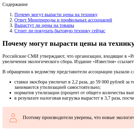
Содержание
Почему могут вырасти цены на технику
Ответ Минприроды и профильных ассоциаций
Вырастут ли цены на товары
Стоит ли покупать бытовую технику сейчас
Почему могут вырасти цены на техник
Российские СМИ утверждают, что организации, входящие в «
увеличения экологического сбора. Издание «Известия» ссылает
В обращении к ведомству представители ассоциации указали 
ставки экосбора увеличат в 2,2 раза, до 59 000 рублей за
занимаются утилизацией самостоятельно;
норматив утилизации (процент от общего количества вып
в результате налоговая нагрузка вырастет в 3,7 раза, пос
Поэтому производители уверены, что новые экологич