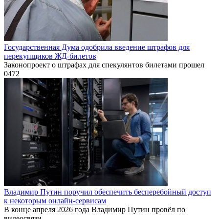
Государственная Дума одобрила введение штрафов для
перекупщиков ЖД-билетов
Законопроект о штрафах для спекулянтов билетами прошел
0
472
Владимир Путин поручил обеспечить бесперебойный доступ
к некоторым онлайн-сервисам
В конце апреля 2026 года Владимир Путин провёл по
видеосвязи