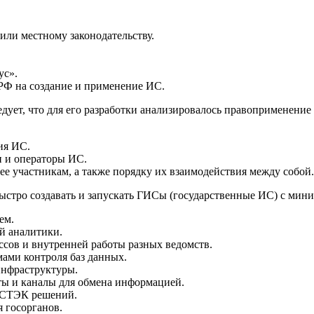
или местному законодательству.
ус».
РФ на создание и применение ИС.
ледует, что для его разработки анализировалось правоприменен
ия ИС.
и и операторы ИС.
ее участникам, а также порядку их взаимодействия между собой.
быстро создавать и запускать ГИСы (государственные ИС) с мин
ем.
й аналитики.
ссов и внутренней работы разных ведомств.
мами контроля баз данных.
инфраструктуры.
ты и каналы для обмена информацией.
 ФСТЭК решений.
 госорганов.