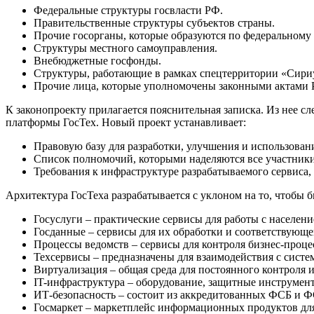
Федеральные структуры госвласти РФ.
Правительственные структуры субъектов страны.
Прочие госорганы, которые образуются по федеральному 
Структуры местного самоуправления.
Внебюджетные госфонды.
Структуры, работающие в рамках спецтерритории «Сири
Прочие лица, которые уполномочены законными актами 
К законопроекту прилагается пояснительная записка. Из нее с
платформы ГосТех. Новый проект устанавливает:
Правовую базу для разработки, улучшения и использован
Список полномочий, которыми наделяются все участник
Требования к инфраструктуре разрабатываемого сервиса, 
Архитектура ГосТеха разрабатывается с уклоном на то, чтобы 
Госуслуги – практические сервисы для работы с населени
Госданные – сервисы для их обработки и соответствующе
Процессы ведомств – сервисы для контроля бизнес-проце
Техсервисы – предназначены для взаимодействия с систе
Виртуализация – общая среда для постоянного контроля 
IT-инфраструктура – оборудование, защитные инструмен
ИТ-безопасность – состоит из аккредитованных ФСБ и
Госмаркет – маркетплейс информационных продуктов для