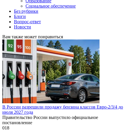
Образование
Социальное обеспечение
Без рубрики
Блоги
Вопрос-ответ
Новости
Вам также может понравиться
В России разрешили продажу бензина классов Евро-2/3/4 до
июля 2027 года
Правительство России выпустило официальное
постановление
0
18