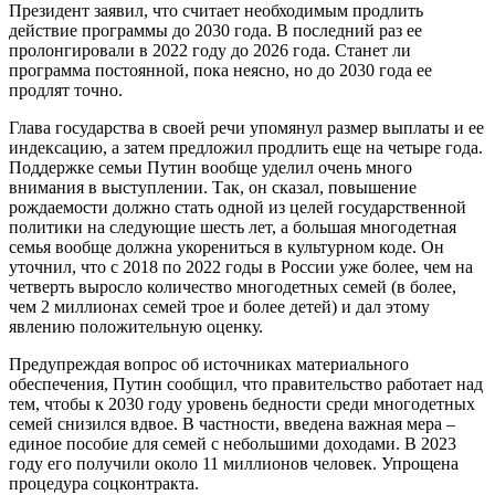
Президент заявил, что считает необходимым продлить
действие программы до 2030 года. В последний раз ее
пролонгировали в 2022 году до 2026 года. Станет ли
программа постоянной, пока неясно, но до 2030 года ее
продлят точно.
Глава государства в своей речи упомянул размер выплаты и ее
индексацию, а затем предложил продлить еще на четыре года.
Поддержке семьи Путин вообще уделил очень много
внимания в выступлении. Так, он сказал, повышение
рождаемости должно стать одной из целей государственной
политики на следующие шесть лет, а большая многодетная
семья вообще должна укорениться в культурном коде. Он
уточнил, что с 2018 по 2022 годы в России уже более, чем на
четверть выросло количество многодетных семей (в более,
чем 2 миллионах семей трое и более детей) и дал этому
явлению положительную оценку.
Предупреждая вопрос об источниках материального
обеспечения, Путин сообщил, что правительство работает над
тем, чтобы к 2030 году уровень бедности среди многодетных
семей снизился вдвое. В частности, введена важная мера –
единое пособие для семей с небольшими доходами. В 2023
году его получили около 11 миллионов человек. Упрощена
процедура соцконтракта.