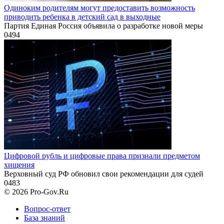
Одиноким родителям могут предоставить возможность
приводить ребенка в детский сад в выходные
Партия Единая Россия объявила о разработке новой меры
0
494
Цифровой рубль и цифровые права признали предметом
хищения
Верховный суд РФ обновил свои рекомендации для судей
0
483
© 2026 Pro-Gov.Ru
Вопрос-ответ
База знаний