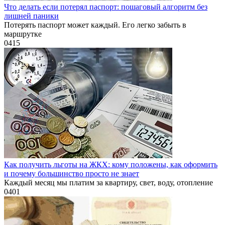
Что делать если потерял паспорт: пошаговый алгоритм без
лишней паники
Потерять паспорт может каждый. Его легко забыть в
маршрутке
0
415
Как получить льготы на ЖКХ: кому положены, как оформить
и почему большинство просто не знает
Каждый месяц мы платим за квартиру, свет, воду, отопление
0
401