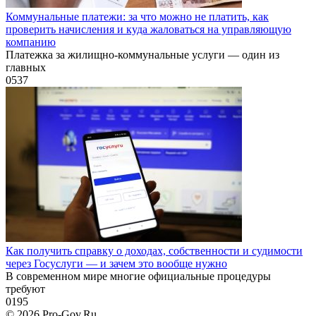
Коммунальные платежи: за что можно не платить, как
проверить начисления и куда жаловаться на управляющую
компанию
Платежка за жилищно-коммунальные услуги — один из
главных
0
537
Как получить справку о доходах, собственности и судимости
через Госуслуги — и зачем это вообще нужно
В современном мире многие официальные процедуры
требуют
0
195
© 2026 Pro-Gov.Ru