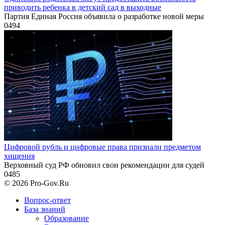
приводить ребенка в детский сад в выходные
Партия Единая Россия объявила о разработке новой меры
0
494
Цифровой рубль и цифровые права признали предметом
хищения
Верховный суд РФ обновил свои рекомендации для судей
0
485
© 2026 Pro-Gov.Ru
Вопрос-ответ
База знаний
Образование