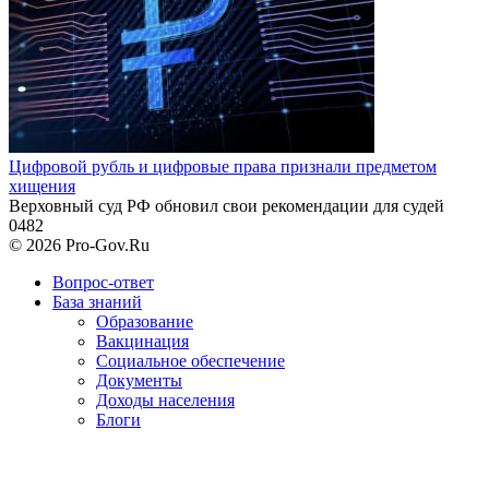
Цифровой рубль и цифровые права признали предметом
хищения
Верховный суд РФ обновил свои рекомендации для судей
0
482
© 2026 Pro-Gov.Ru
Вопрос-ответ
База знаний
Образование
Вакцинация
Социальное обеспечение
Документы
Доходы населения
Блоги