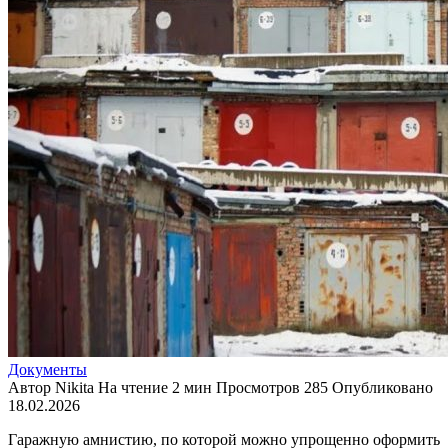
Документы
Автор
Nikita
На чтение
2 мин
Просмотров
285
Опубликовано
18.02.2026
Гаражную амнистию, по которой можно упрощенно оформить