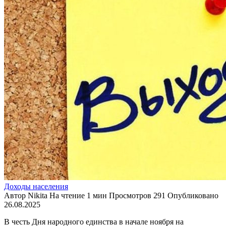
Доходы населения
Автор
Nikita
На чтение
1 мин
Просмотров
291
Опубликовано
26.08.2025
В честь Дня народного единства в начале ноября на