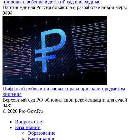
приводить ребенка в детский сад в выходные
Партия Единая Россия объявила о разработке новой меры
0
494
Цифровой рубль и цифровые права признали предметом
хищения
Верховный суд РФ обновил свои рекомендации для судей
0
485
© 2026 Pro-Gov.Ru
Вопрос-ответ
База знаний
Образование
Вакцинация