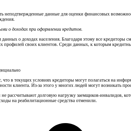
ть неподтвержденные данные для оценки финансовых возможност
ждения.
ыми о доходах при оформлении кредитов.
анных о доходах населения. Благодаря этому все кредиторы см
х профилей своих клиентов. Среди данных, к которым кредитны
фициально
т, что в текущих условиях кредиторы могут полагаться на инфо
ости клиента. Из-за этого у многих людей могут возникать пр
ки не рассчитывают долговую нагрузку заемщиков-инвалидов, ко
асходы на реабилитационные средства отменили.