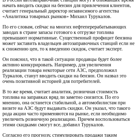
начать вводить скидки на бензин для привлечения клиентов,
считает генеральный директор независимого агентства
«Аналитика товарных рынков» Михаил Турукалов.
По его словам, сейчас на многих нефтеперерабатывающих
заводах в стране запасы готового к отгрузке топлива
превышают нормативные. Существенный профицит бензина
может заставить владельцев автозаправочных станций если не
к снижению цен, то к введению скидок, считает эксперт.
Он пояснил, что в такой ситуации продавцы будет более
активно конкурировать. Например, для увеличения
реализации товара некоторые сети АЗС, предположил
Туркалов, станут вводить скидки на бензин. Он назвал это
очень позитивной историей для потребителей.
В то же время, считает аналитик, розничная стоимость
топлива на заправках вряд ли заметно снизится. По его
мнению, она останется стабильной, а автомобилистам при
визите на АЗС будут выдавать скидки. Он указал, что такого
рода акции часто применяются на рынке, если необходимо
увеличить розничную реализацию. Причем воспользоваться
этими скидками смогут все, добавил Турукалов.
Согласно его прогнозу, стимулировать продажи таким