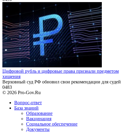
Цифровой рубль и цифровые права признали предметом
хищения
Верховный суд РФ обновил свои рекомендации для судей
0
483
© 2026 Pro-Gov.Ru
Вопрос-ответ
База знаний
Образование
Вакцинация
Социальное обеспечение
Документы