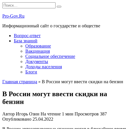
Перейти
Search
к
for:
содержанию
Pro-Gov.Ru
Информационный сайт о государстве и обществе
Вопрос-ответ
База знаний
Образование
Вакцинация
Социальное обеспечение
Документы
Доходы населения
Блоги
Главная страница
»
В России могут ввести скидки на бензин
В России могут ввести скидки на
бензин
Автор
Игорь Озин
На чтение
1 мин
Просмотров
387
Опубликовано
25.04.2022
В России автозаправочные станции могут в ближайшее время