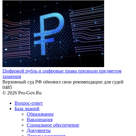
Цифровой рубль и цифровые права признали предметом
хищения
Верховный суд РФ обновил свои рекомендации для судей
0
485
© 2026 Pro-Gov.Ru
Вопрос-ответ
База знаний
Образование
Вакцинация
Социальное обеспечение
Документы
Доходы населения