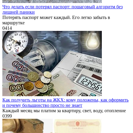
Что делать если потерял паспорт: пошаговый алгоритм без
лишней паники
Потерять паспорт может каждый. Его легко забыть в
маршрутке
0
414
Как получить льготы на ЖКХ: кому положены, как оформить
и почему большинство просто не знает
Каждый месяц мы платим за квартиру, свет, воду, отопление
0
399