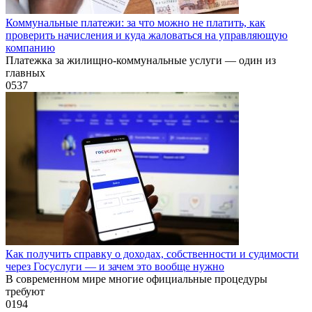
Коммунальные платежи: за что можно не платить, как
проверить начисления и куда жаловаться на управляющую
компанию
Платежка за жилищно-коммунальные услуги — один из
главных
0
537
Как получить справку о доходах, собственности и судимости
через Госуслуги — и зачем это вообще нужно
В современном мире многие официальные процедуры
требуют
0
194