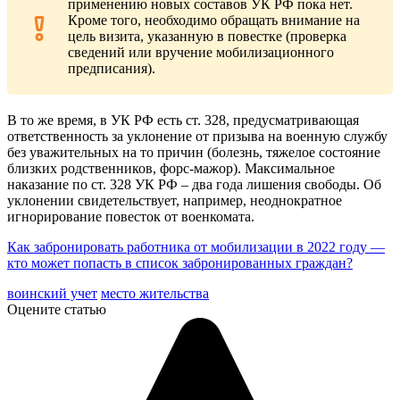
применению новых составов УК РФ пока нет.
Кроме того, необходимо обращать внимание на
цель визита, указанную в повестке (проверка
сведений или вручение мобилизационного
предписания).
В то же время, в УК РФ есть ст. 328, предусматривающая
ответственность за уклонение от призыва на военную службу
без уважительных на то причин (болезнь, тяжелое состояние
близких родственников, форс-мажор). Максимальное
наказание по ст. 328 УК РФ – два года лишения свободы. Об
уклонении свидетельствует, например, неоднократное
игнорирование повесток от военкомата.
Как забронировать работника от мобилизации в 2022 году —
кто может попасть в список забронированных граждан?
воинский учет
место жительства
Оцените статью