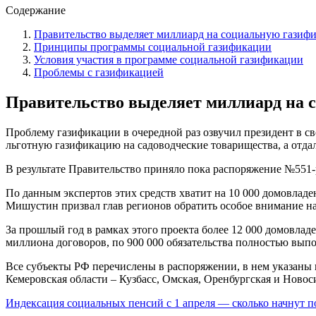
Содержание
Правительство выделяет миллиард на социальную газиф
Принципы программы социальной газификации
Условия участия в программе социальной газификации
Проблемы с газификацией
Правительство выделяет миллиард на
Проблему газификации в очередной раз озвучил президент в св
льготную газификацию на садоводческие товарищества, а отд
В результате Правительство приняло пока распоряжение №551-р
По данным экспертов этих средств хватит на 10 000 домовладе
Мишустин призвал глав регионов обратить особое внимание на
За прошлый год в рамках этого проекта более 12 000 домовлад
миллиона договоров, по 900 000 обязательства полностью выпо
Все субъекты РФ перечислены в распоряжении, в нем указаны
Кемеровская области – Кузбасс, Омская, Оренбургская и Новос
Индексация социальных пенсий с 1 апреля — сколько начнут 