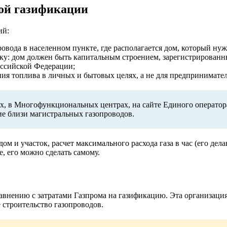
ной газификации
ий:
овода в населенном пункте, где располагается дом, который нуж
ику: дом должен быть капитальным строением, зарегистрированн
оссийской Федерации;
ния топлива в личных и бытовых целях, а не для предпринимател
х, в Многофункциональных центрах, на сайте Единого оператора
ие близи магистральных газопроводов.
м и участок, расчет максимального расхода газа в час (его дел
, его можно сделать самому.
авнению с затратами Газпрома на газификацию. Эта организация
 строительство газопроводов.