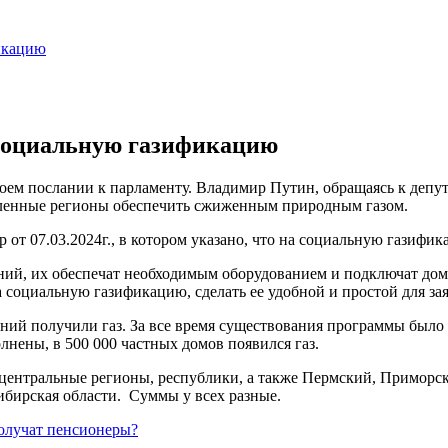
икацию
 социальную газификацию
оем послании к парламенту. Владимир Путин, обращаясь к депут
аленные регионы обеспечить сжиженным природным газом.
 от 07.03.2024г., в котором указано, что на социальную газифи
ний, их обеспечат необходимым оборудованием и подключат дома
 социальную газификацию, сделать ее удобной и простой для за
ений получили газ. За все время существования программы было
лнены, в 500 000 частных домов появился газ.
 центральные регионы, республики, а также Пермский, Приморс
ибирская области. Суммы у всех разные.
получат пенсионеры?