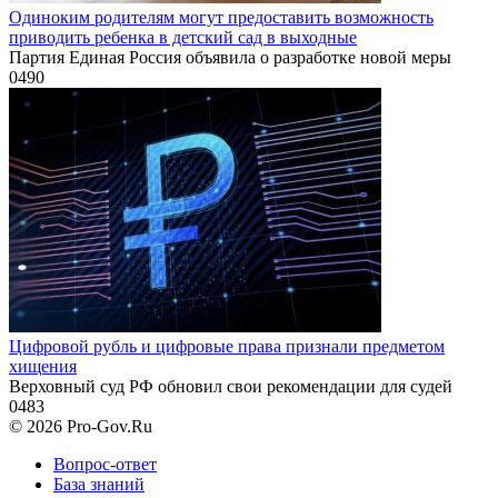
Одиноким родителям могут предоставить возможность
приводить ребенка в детский сад в выходные
Партия Единая Россия объявила о разработке новой меры
0
490
Цифровой рубль и цифровые права признали предметом
хищения
Верховный суд РФ обновил свои рекомендации для судей
0
483
© 2026 Pro-Gov.Ru
Вопрос-ответ
База знаний