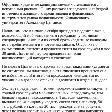
Оформляя кредитные каникулы заемщик сталкивается с
некоторыми рисками. О них рассказал заведующий кафедрой
ипотечного жилищного кредитования и финансовых
инструментов рынка недвижимости Финансового
университета Александр Цыганов.
Напомним, что в начале октября президент подписал закон,
позволяющий мобилизованным гражданам, участникам
спецоперации и членам их семей брать кредитные каникулы
по потребительским и ипотечным займам. Отсрочка по
ежемесячным платежам предоставляется на срок службы плюс
30 дней. Льготный период продлевается, если
военнослужащий находится в госпитале.
По словам Цыганова, отсрочка во время таких каникул дается
по ежемесячным платежам, но от начисления процентов она
не избавляется. В итоге они продолжают начисляться по
указанной в договоре ставке и выделяются в отдельный долг.
Эксперт предупредил, что чем продолжительнее каникулы, а
точный срок службы мобилизованных непредсказуем, тем
больше вырастет задолженность. Так, если ежемесячная
выплата по жилищному кредиту составляет, например, 50
тыс. рублей, из которых 20 тыс. приходится на проценты,
через полгода кредитных каникул у гражданина накопится