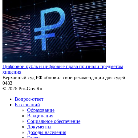
Цифровой рубль и цифровые права признали предметом
хищения
Верховный суд РФ обновил свои рекомендации для судей
0
483
© 2026 Pro-Gov.Ru
Вопрос-ответ
База знаний
Образование
Вакцинация
Социальное обеспечение
Документы
Доходы населения
Блоги