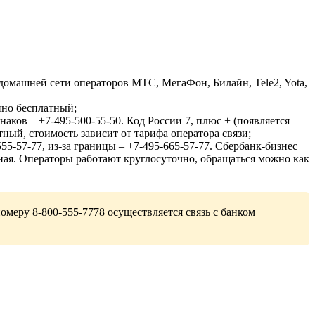
домашней сети операторов МТС, МегаФон, Билайн, Tele2, Yota,
нно бесплатный;
ков – +7-495-500-55-50. Код России 7, плюс + (появляется
ный, стоимость зависит от тарифа оператора связи;
55-57-77, из-за границы – +7-495-665-57-77. Сбербанк-бизнес
атная. Операторы работают круглосуточно, обращаться можно как
омеру 8-800-555-7778 осуществляется связь с банком