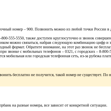
очный номер – 900. Позвонить можно из любой точки России в 
8-800-555-5550, также доступен круглосуточно и звонок соверше
анком можно связаться, набрав следующую комбинацию цифр и зна
дный формат. Обратите внимание, на этот раз звонок не бесплат
ри звонке с мобильных телефонов – 0321, с городских – 8-800-5
ется мобильная или городская телефонная сеть, из-за рубежа пл
вонить бесплатно не получится, такой номер не существует. По н
рбанк на разные номера, все зависит от конкретной ситуации.