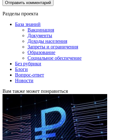
Разделы проекта
База знаний
Вакцинация
Документы
Доходы населения
Запреты и ограничения
Образование
Социальное обеспечение
Без рубрики
Блоги
Вопрос-ответ
Новости
Вам также может понравиться