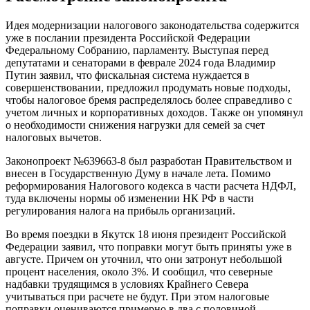
Идея модернизации налогового законодательства содержится
уже в послании президента Российской Федерации
Федеральному Собранию, парламенту. Выступая перед
депутатами и сенаторами в феврале 2024 года Владимир
Путин заявил, что фискальная система нуждается в
совершенствовании, предложил продумать новые подходы,
чтобы налоговое бремя распределялось более справедливо с
учетом личных и корпоративных доходов. Также он упомянул
о необходимости снижения нагрузки для семей за счет
налоговых вычетов.
Законопроект №639663-8 был разработан Правительством и
внесен в Государственную Думу в начале лета. Помимо
реформирования Налогового кодекса в части расчета НДФЛ,
туда включены нормы об изменении НК РФ в части
регулирования налога на прибыль организаций.
Во время поездки в Якутск 18 июня президент Российской
Федерации заявил, что поправки могут быть приняты уже в
августе. Причем он уточнил, что они затронут небольшой
процент населения, около 3%. И сообщил, что северные
надбавки трудящимся в условиях Крайнего Севера
учитываться при расчете не будут. При этом налоговые
поправки оцениваются примерно в два с половиной