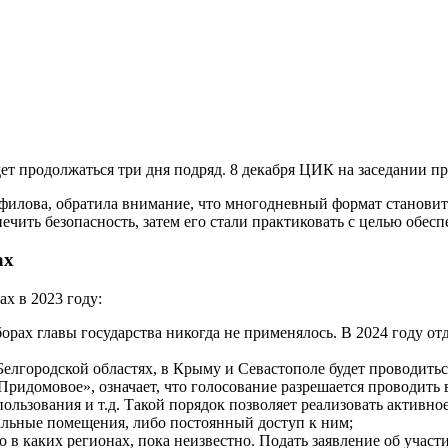
ет продолжаться три дня подряд. 8 декабря ЦИК на заседании п
филова, обратила внимание, что многодневный формат становит
ечить безопасность, затем его стали практиковать с целью обесп
ах
х в 2023 году:
рах главы государства никогда не применялось. В 2024 году отд
, Белгородской областях, в Крыму и Севастополе будет проводи
«Придомовое», означает, что голосование разрешается проводить
ользования и т.д. Такой порядок позволяет реализовать активно
льные помещения, либо постоянный доступ к ним;
 в каких регионах, пока неизвестно. Подать заявление об участи