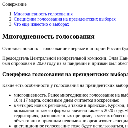
Содержание
Многодневность голосования
Специфика голосования на президентских выборах
Что еще известно о выборах
Многодневность голосования
Основная новость – голосование впервые в истории России буд
Председатель Центральной избирательной комиссии, Элла Пан
был опробован в 2020 году из-за пандемии и призван был обесп
Специфика голосования на президентских выбор
Какие есть особенности у голосования на президентских выбора
многодневность. Ранее многодневное голосование на выбо
16 и 17 марта, основным днем считается воскресенье;
в четырех новых регионах, а также в Брянской, Курской
возможность такого формата введена также в 2020 году. 
территориях, расположенных при доме, в местах общего п
объективным причинам невозможно организовать специа
дистанционное голосование тоже будет использоваться, но