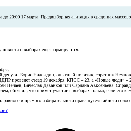
а до 20:00 17 марта. Предвыборная агитация в средствах массов
у новости о выборах еще формируются.
абря;
ый депутат Борис Надеждин, опытный политик, соратник Немцов
ПР проведет съезд 19 декабря, КПСС – 23, а «Новые люди» – 24
сей Нечаев, Вячеслав Даванков или Сардана Авксеньева. Справ
ем, объявил, что примет участие в выборах только, если его ка
о равного и прямого избирательного права путем тайного голос
кон?