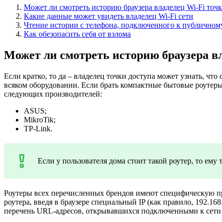
Может ли смотреть историю браузера владелец Wi-Fi точ
Какие данные может увидеть владелец Wi-Fi сети
Чтение истории с телефона, подключенного к публичному
Как обезопасить себя от взлома
Может ли смотреть историю браузера в
Если кратко, то да – владелец точки доступа может узнать, чт
всяком оборудовании. Если брать компактные бытовые роутеры
следующих производителей:
ASUS;
MikroTik;
TP-Link.
Если у пользователя дома стоит такой роутер, то ему
Роутеры всех перечисленных брендов имеют специфическую про
роутера, введя в браузере специальный IP (как правило, 192.168
перечень URL-адресов, открывавшихся подключенными к сети