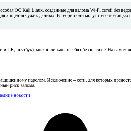
обая ОС Kali Linux, созданные для взлома Wi-Fi сетей без вед
я хищения чужих данных. В теории они могут с его помощью
ли в ПК, ноутбук), можно ли как-то себя обезопасить? На самом 
;
 защищенному паролем. Исключение – сети, для которых предост
нный риск взлома.
ледние новости