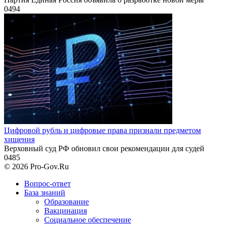
0
494
Цифровой рубль и цифровые права признали предметом
хищения
Верховный суд РФ обновил свои рекомендации для судей
0
485
© 2026 Pro-Gov.Ru
Вопрос-ответ
База знаний
Образование
Вакцинация
Социальное обеспечение