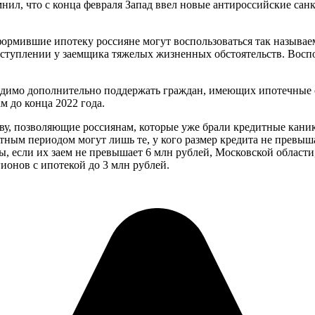
л, что с конца февраля Запад ввел новые антироссийские санк
 оформившие ипотеку россияне могут воспользоваться так назы
аступлении у заемщика тяжелых жизненных обстоятельств. Воспо
димо дополнительно поддержать граждан, имеющих ипотечные обя
 до конца 2022 года.
тву, позволяющие россиянам, которые уже брали кредитные кани
готным периодом могут лишь те, у кого размер кредита не превы
, если их заем не превышает 6 млн рублей, Московской области
ионов с ипотекой до 3 млн рублей.