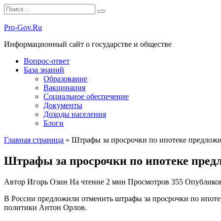
Перейти
Search
к
for:
содержанию
Pro-Gov.Ru
Информационный сайт о государстве и обществе
Вопрос-ответ
База знаний
Образование
Вакцинация
Социальное обеспечение
Документы
Доходы населения
Блоги
Главная страница
»
Штрафы за просрочки по ипотеке предложи
Штрафы за просрочки по ипотеке предл
Автор
Игорь Озин
На чтение
2 мин
Просмотров
355
Опублико
В России предложили отменить штрафы за просрочки по ипоте
политики Антон Орлов.