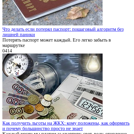
Что делать если потерял паспорт: пошаговый алгоритм без
лишней паники
Потерять паспорт может каждый. Его легко забыть в
маршрутке
0
414
Как получить льготы на ЖКХ: кому положены, как оформить
и почему большинство просто не знает
Каждый месяц мы платим за квартиру, свет, воду, отопление