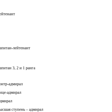
ейтенант
апитан-лейтенант
апитан 3, 2 и 1 ранга
онтр-адмирал
ице-адмирал
дмирал
ысшая ступень – адмирал