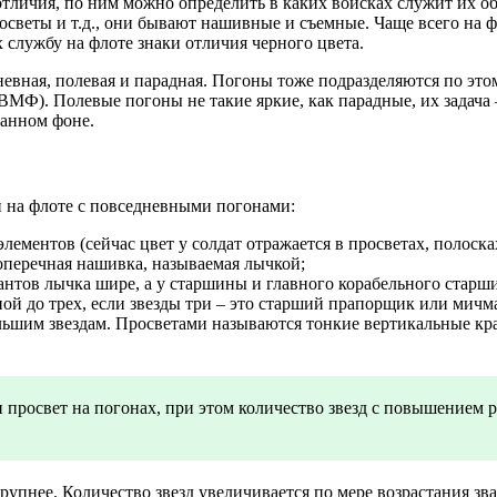
тличия, по ним можно определить в каких войсках служит их об
просветы и т.д., они бывают нашивные и съемные. Чаще всего н
 службу на флоте знаки отличия черного цвета.
вная, полевая и парадная. Погоны тоже подразделяются по это
ВМФ). Полевые погоны не такие яркие, как парадные, их задача
ванном фоне.
и на флоте с повседневными погонами:
лементов (сейчас цвет у солдат отражается в просветах, полоска
поперечная нашивка, называемая лычкой;
антов лычка шире, а у старшины и главного корабельного старш
ой до трех, если звезды три – это старший прапорщик или мичм
льшим звездам. Просветами называются тонкие вертикальные кр
просвет на погонах, при этом количество звезд с повышением р
упнее. Количество звезд увеличивается по мере возрастания зван