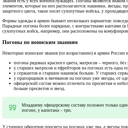
Звания есть у всех военнослужащих. Погоны являются знаком о
элементов, которые на них располагаются: нашивки, звезды, 
защитного цвета, такие носят сухопутные войска, у проходящих
Формы одежды в армии бывают нескольких вариантов: повседне
Парадные погоны более нарядные, с контрастными кантами (в 
сухопутных войск, например, они расположены на комуфлиро
Погоны по воинским званиям
Некоторые воинские звания (по возрастанию) в армии России 
погоны рядовых красного цвета, матросов – черного, без э
у старших матросов и ефрейторов на погонах есть одна 
у сержантов и старшин нашивок больше. У старших серж
у прапорщиков и мичманов на погонах уже звезды, от одн
офицерский состав можно отличить по просветам и небо
больше просветов и звезд.
Младшему офицерскому составу положен только один 
погоне, у капитана – три.
У старших офицеров просвета на погонах уже два, а звезды покр