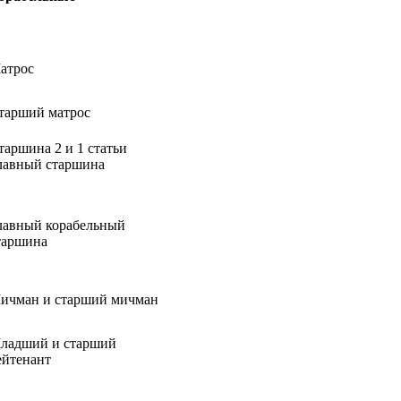
атрос
тарший матрос
таршина 2 и 1 статьи
лавный старшина
лавный корабельный
таршина
ичман и старший мичман
ладший и старший
ейтенант