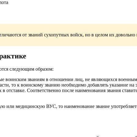
лота
личаются от званий сухопутных войск, но в целом их довольно 
рактике
уются следующим образом:
ные воинским званиям в отношении лиц, не являющихся военным
сти, то к воинскому званию необходимо добавлять указание на э
 в отставке. Соответственно после наименования звания ставится
кую или медицинскую ВУС, то наименование звание употребляет