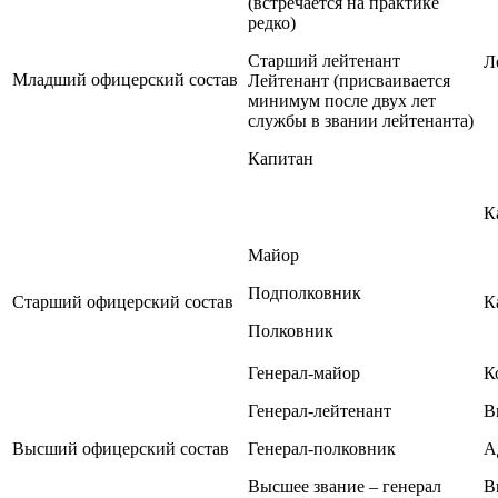
(встречается на практике
редко)
Старший лейтенант
Л
Младший офицерский состав
Лейтенант (присваивается
минимум после двух лет
службы в звании лейтенанта)
Капитан
К
Майор
Подполковник
Старший офицерский состав
К
Полковник
Генерал-майор
К
Генерал-лейтенант
В
Высший офицерский состав
Генерал-полковник
А
Высшее звание – генерал
В