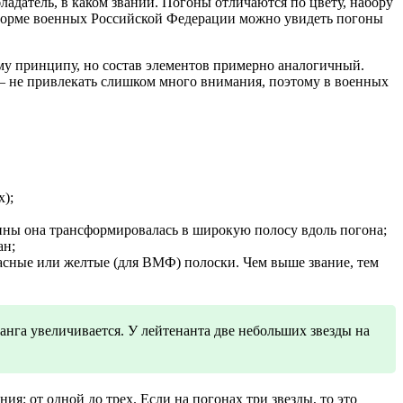
ладатель, в каком звании. Погоны отличаются по цвету, набору
а форме военных Российской Федерации можно увидеть погоны
му принципу, но состав элементов примерно аналогичный.
 – не привлекать слишком много внимания, поэтому в военных
х);
ины она трансформировалась в широкую полосу вдоль погона;
ан;
асные или желтые (для ВМФ) полоски. Чем выше звание, тем
анга увеличивается. У лейтенанта две небольших звезды на
ия: от одной до трех. Если на погонах три звезды, то это