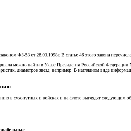
коном ФЗ-53 от 28.03.1998г. В статье 46 этого закона перечисл
ршала можно найти в Указе Президента Российской Федерации №1
еристик, диаметров звезд, например. В наглядном виде информа
анию
танию в сухопутных и войсках и на флоте выглядят следующим об
орабельные