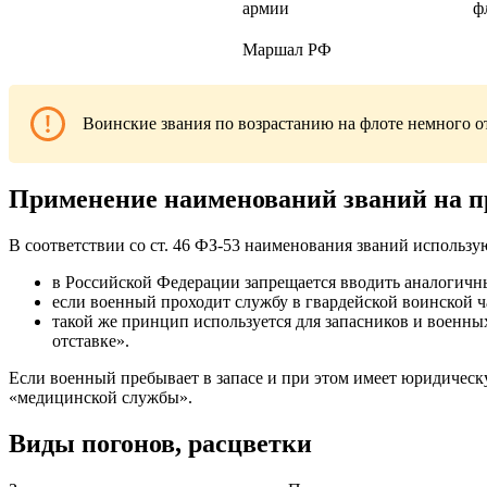
армии
ф
Маршал РФ
Воинские звания по возрастанию на флоте немного от
Применение наименований званий на п
В соответствии со ст. 46 ФЗ-53 наименования званий использ
в Российской Федерации запрещается вводить аналогич
если военный проходит службу в гвардейской воинской ча
такой же принцип используется для запасников и военных
отставке».
Если военный пребывает в запасе и при этом имеет юридичес
«медицинской службы».
Виды погонов, расцветки