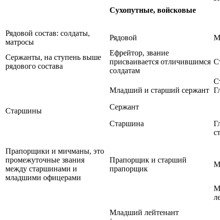
Сухопутные, войсковые
Рядовой состав: солдаты,
Рядовой
М
матросы
Ефрейтор, звание
Сержанты, на ступень выше
присваивается отличившимся
С
рядового состава
солдатам
С
Младший и старший сержант
Г
Сержант
Старшины
Старшина
Г
с
Прапорщики и мичманы, это
промежуточные звания
Прапорщик и старший
М
между старшинами и
прапорщик
младшими офицерами
М
л
Младший лейтенант