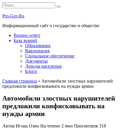
Перейти
Search
к
for:
содержанию
Pro-Gov.Ru
Информационный сайт о государстве и обществе
Вопрос-ответ
База знаний
Образование
Вакцинация
Социальное обеспечение
Документы
Доходы населения
Блоги
Главная страница
»
Автомобили злостных нарушителей
предложили конфисковывать на нужды армии
Автомобили злостных нарушителей
предложили конфисковывать на
нужды армии
Автор
Игорь Озин
На чтение
2 мин
Просмотров
318