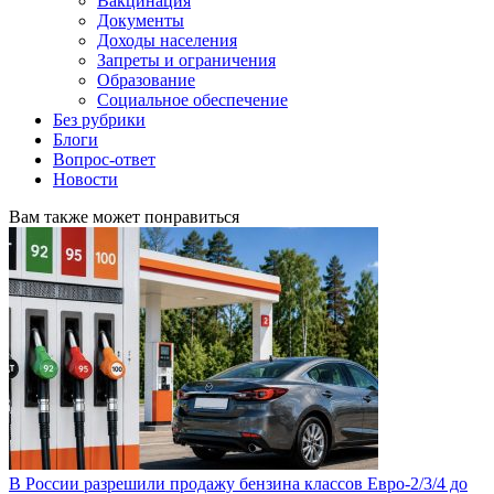
Вакцинация
Документы
Доходы населения
Запреты и ограничения
Образование
Социальное обеспечение
Без рубрики
Блоги
Вопрос-ответ
Новости
Вам также может понравиться
В России разрешили продажу бензина классов Евро-2/3/4 до