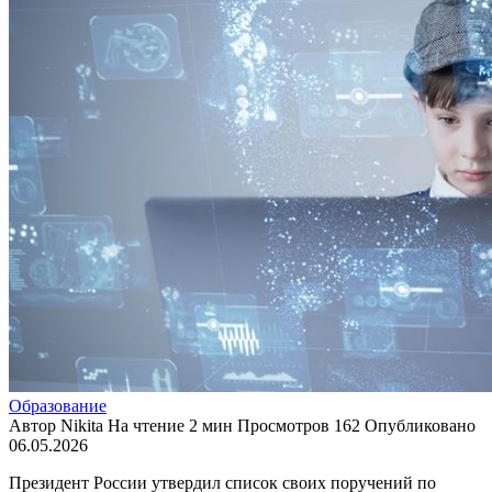
Образование
Автор
Nikita
На чтение
2 мин
Просмотров
162
Опубликовано
06.05.2026
Президент России утвердил список своих поручений по