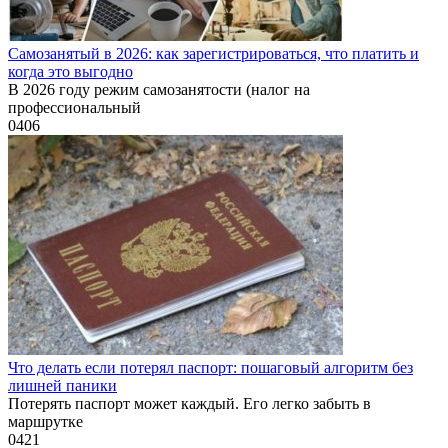
Самозанятый в 2026: как зарегистрироваться, что платить и
когда это выгодно
В 2026 году режим самозанятости (налог на
профессиональный
0
406
Что делать если потерял паспорт: пошаговый алгоритм без
лишней паники
Потерять паспорт может каждый. Его легко забыть в
маршрутке
0
421