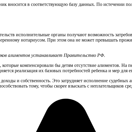
жник вносится в соответствующую базу данных. По истечении по
зательств исполнительные органы получают возможность затреб
аверенному нотариусом. При этом она не может превышать прож
ьщиков алиментов устанавливает Правительство РФ.
, которые компенсировали бы детям отсутствие алиментов. На пе
няется реализация их базовых потребностей ребенка и мер для ег
оходы и собственность. Это затрудняет исполнение судебных ак
особствовать тому, чтобы скорее взыскать с неплательщиков сре