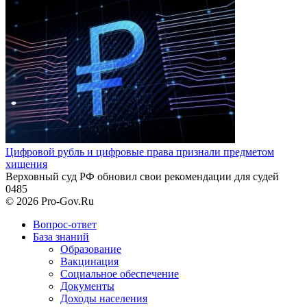
Цифровой рубль и цифровые права признали предметом
хищения
Верховный суд РФ обновил свои рекомендации для судей
0
485
© 2026 Pro-Gov.Ru
Вопрос-ответ
База знаний
Образование
Вакцинация
Социальное обеспечение
Документы
Доходы населения