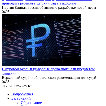
приводить ребенка в детский сад в выходные
Партия Единая Россия объявила о разработке новой меры
0
495
Цифровой рубль и цифровые права признали предметом
хищения
Верховный суд РФ обновил свои рекомендации для судей
0
485
© 2026 Pro-Gov.Ru
Вопрос-ответ
База знаний
Образование