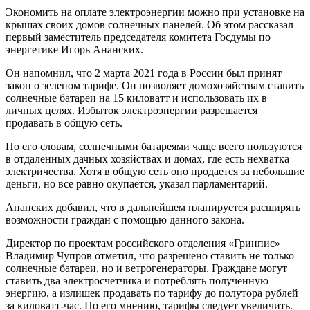
Экономить на оплате электроэнергии можно при установке на
крышах своих домов солнечных панелей. Об этом рассказал
первый заместитель председателя комитета Госдумы по
энергетике Игорь Ананских.
Он напомнил, что 2 марта 2021 года в России был принят
закон о зеленом тарифе. Он позволяет домохозяйствам ставить
солнечные батареи на 15 киловатт и использовать их в
личных целях. Избыток электроэнергии разрешается
продавать в общую сеть.
По его словам, солнечными батареями чаще всего пользуются
в отдаленных дачных хозяйствах и домах, где есть нехватка
электричества. Хотя в общую сеть оно продается за небольшие
деньги, но все равно окупается, указал парламентарий.
Ананских добавил, что в дальнейшем планируется расширять
возможности граждан с помощью данного закона.
Директор по проектам российского отделения «Гринпис»
Владимир Чупров отметил, что разрешено ставить не только
солнечные батареи, но и ветрогенераторы. Граждане могут
ставить два электросчетчика и потреблять полученную
энергию, а излишек продавать по тарифу до полутора рублей
за киловатт-час. По его мнению, тарифы следует увеличить.