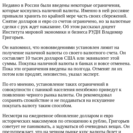
Недавно в России были введены некоторые ограничения,
которые коснулись наличной валюты. Именно в ней россияне
привыкли хранить по крайней мере часть своих сбережений.
Снятие долларов и евро со счетов ограничено, но за валютные
сделки с рук ждет наказание. Об этом рассказал доцент
Института мировой экономики и бизнеса РУДН Владимир
Григорьев.
Он напомнил, что нововведениями установлен лимит на
получение наличной валюты со своего валютного счета. Он
составляет 10 тысяч долларов США или эквивалент этой
суммы. Покупка наличной валюты в банках и вовсе отменена.
Пока эти ограничения введены на полгода. Отменят ли их
потом или продлят, неизвестно, указал эксперт.
По его мнению, установление таких ограничений в
совокупности с паникой населения неизбежно приведут к
появлению черного рынка валюты. Он рекомендовал
сохранять спокойствие и не поддаваться на искушение
покупать валюту таким способом.
Несмотря на ежедневное обновление долларом и евро
исторических максимумов по отношению к рублю, Григорьев
советует не паниковать, а задуматься об очевидных вещах. Он
предупреждает, что на черном рынке курс валюты будет и